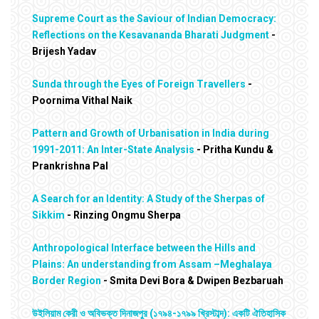
Supreme Court as the Saviour of Indian Democracy:
Reflections on the Kesavananda Bharati Judgment
-
Brijesh Yadav
Sunda through the Eyes of Foreign Travellers
-
Poornima Vithal Naik
Pattern and Growth of Urbanisation in India during
1991-2011: An Inter-State Analysis
- Pritha Kundu &
Prankrishna Pal
A Search for an Identity: A Study of the Sherpas of
Sikkim
- Rinzing Ongmu Sherpa
Anthropological Interface between the Hills and
Plains: An understanding from Assam –Meghalaya
Border Region
- Smita Devi Bora & Dwipen Bezbaruah
উইলিয়াম কেরী ও অবিভক্ত দিনাজপুর (১৭৯৪-১৭৯৯ খ্রিস্টাব্দ): একটি ঐতিহাসিক