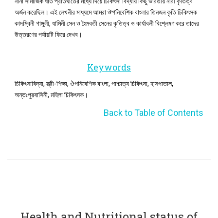
নানা সামাজিক ঘাত প্রতিঘাতের মধ্যে দিয়ে চিকিৎসা বিদ্যায় কিছু ভারতীয় নারী কৃতিত্ব
অর্জন করেছিল। এই লেখনীর মাধ্যমে আমরা ঔপনিবেশিক বাংলার তিনজন কৃতি চিকিৎসক
কাদম্বিনী গাঙ্গুলী, যামিনী সেন ও হৈমবতী সেনের কৃতিত্ব ও কার্যাবলী বিশ্লেষণ করে তাদের
উত্তরণের পর্যায়টি ফিরে দেখব।
Keywords
চিকিৎসাবিদ্যা, স্ত্রী-শিক্ষা, ঔপনিবেশিক বাংলা, পাশ্চাত্য চিকিৎসা, হাসপাতাল,
অন্তঃপুরবাসিনী, মহিলা চিকিৎসক।
Back to Table of Contents
Health and Nutritional status of