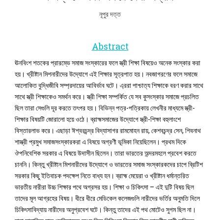
নূপুর দত্ত
Abstract
ঊনবিংশ শতকের প্রারম্ভে সমাজ সংস্কারের ফলে স্ত্রী শিক্ষা বিষয়েও অনেক সংস্কার করা
হয়। খ্রীষ্টান মিশনারীদের উদ্যোগে এই শিক্ষার সূত্রপাত হয়। নবজাগরণের ফলে সমাজে
আলোকিত বুদ্ধিজীবি সম্প্রদায়ের আবির্ভাব ঘটে। এ্ররা পাশ্চাত্য শিক্ষাকে বরণ করার সাথে
সাথে স্ত্রী শিক্ষাকেও সমর্থন করে। স্ত্রী শিক্ষা সম্পর্কিত যে সব কুসংস্কার সমাজে প্রচলিত
ছিল তারা সেগুলি দূর করতে তৎপর হয়। বিভিন্ন পত্র-পত্রিকায় লেখনীর মাধ্যমে স্ত্রী-
শিক্ষার বিষয়টি জোরালো হয়ে ওঠে। ব্রাহ্মসমাজের উদ্যোগে স্ত্রী-শিক্ষা বহুলাংশে
বিস্তারলাভ করে। এছাড়া ঈশ্বরচন্দ্র বিদ্যাসাগর রামমোহন রায়, কেশবচন্দ্র সেন, শিবনাথ
শাস্ত্রী প্রমুখ সমাজসংস্কারকরা এ বিষয়ে অগ্রণী ভূমিকা নিয়েছিলেন। প্রথম দিকে
ঔপনিবেশিক সরকার এ বিষয়ে উদাসীন ছিলেন। তারা ভারতের অন্দরমহলে প্রবেশ করতে
চাননি। কিন্তু খ্রীষ্টান মিশনারীদের উদ্যোগে ও ভারতের সমাজ সংস্কারকদের চাপে ব্রিটিশ
সরকার কিছু ইতিবাচক পদক্ষেপ নিতে বাধ্য হন। ব্রাহ্ম মেয়েরা ও খ্রীষ্টান ধর্মান্তরিত
ভারতীয় নারীরা উচ্চ শিক্ষার পথে অগ্রসর হয়। শিক্ষা ও চিকিৎসা – এই দুটি বিষয় ছিল
তাদের মূল আগ্রহের বিষয়। ধীরে ধীরে মেডিকেল কলেজগুলি নারীদের ভর্তির অনুমতি দিলে
চিকিৎসাবিদ্যায় নারীদের অনুপ্রবেশ ঘটে। কিন্তু তাদের এই পথ মোটেও সুগম ছিল না।