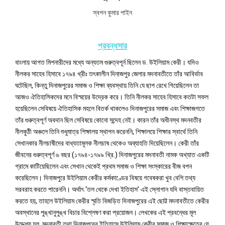
স্বপন কুমার পাইন
প্রবন্ধসার
বাংলায় আগত মিশনারীদের মধ্যে অন্যতম গুরুত্বপূর্ন ছিলেন ড. উইলিয়াম কেরী। যদিও
নীলকর সাহেব হিসাবে ১৭৯৪ খ্রীঃ তৎকালীন দিনাজপুর জেলার মদনাবতীতে তাঁর আবির্ভাব
ঘটেছিল, কিন্তু দিনাজপুরের সমাজ ও শিক্ষা ব্যবস্থায় তিনি যে ছাপ রেখে গিয়েছিলেন তা
আজও ঐতিহাসিকদের মনে বিস্ময়ের উদ্রেক করে। তিনি নীলকর সাহেব হিসাবে কতটা সফল
হয়েছিলেন সেবিষয়ে ঐতিহাসিক মহলে বিতর্ক থাকলেও দিনাজপুরের সমাজ এবং শিক্ষাজগতে
তাঁর গুরুত্বপূর্ণ অবদান ছিল সেবিষয়ে কোনো সন্দেহ নেই। কারন তাঁর অধীনস্থ মদনবতীর
নীলকুঠী অঞ্চলে তিনি শুধুমাত্র শিক্ষালয় স্থাপন করেননি, শিক্ষালয়ে শিক্ষার স্বার্থে তিনি
সেখানকার নীলচাষীদের বাধ্যতামূলক নীলচাষ থেকেও অব্যাহতি দিয়েছিলেন। কেরী তাঁর
জীবনের গুরুত্বপূর্ণ ৬ বছর (১৭৯৪-১৭৯৯ খ্রি.) দিনাজপুরের মদনাবতী নামক অখ্যাত একটি
গ্রামে কাটিয়েছিলেন এবং সেখান থেকেই প্রথম সমাজ ও শিক্ষা সংস্কারের বীজ বপন
করেছিলেন। দিনাজপুরে উইলিয়াম কেরীর কর্মকাণ্ডের বিষয়ে গবেষকরা খুব বেশি তথ্য
সরবরাহ করতে পারেননি। অর্থাৎ ‘তল থেকে দেখা ইতিহাস’ এই স্লোগান যদি বাস্তবায়িত
করতে হয়, তাহলে উইলিয়াম কেরীর স্মৃতি বিজড়িত দিনাজপুরের এই ছোট্ট মদনাবতীতে কেরীর
অবস্থানের পুঙ্খানুপুঙ্খ বিচার বিশ্লেষণ করা প্রয়োজন। লেখকের এই প্রবন্ধের মূল
উদ্দেশ্য হল, মদনাবতী তথা দিনাজপুরের ইতিহাসে উইলিয়াম কেরীর সমাজ ও শিক্ষাক্ষেত্রে যে