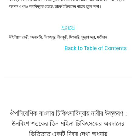
অবদান এখনও অনাবিষ্কৃত রয়েছে, তাকে ইতিহাসের পাতায় তুলে আনা।
সূত্রশব্দ
উইলিয়াম কেরী, মদনাবতী, দিনাজপুর, নীলকুঠী, মিশনারি, মুদ্রণ যন্ত্র, সতীদাহ
Back to Table of Contents
ঔপনিবেশিক বাংলায় চিকিৎসাবিদ্যায় নারীর উত্তরণ :
ঊনবিংশ শতকের তিন মহিলা চিকিৎসকের অবদানের
ভিত্তিতে একটি ফিরে দেখা অধ্যায়