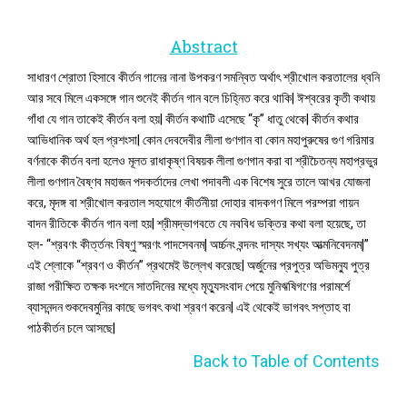
Abstract
সাধারণ শ্রোতা হিসাবে কীর্তন গানের নানা উপকরণ সমন্বিত অর্থাৎ শ্রীখোল করতালের ধ্বনি
আর সবে মিলে একসঙ্গে গান শুনেই কীর্তন গান বলে চিহ্নিত করে থাকি| ঈশ্বরের কৃতী কথায়
গাঁধা যে গান তাকেই কীর্তন বলা হয়| কীর্তন কথাটি এসেছে “কৃ” ধাতু থেকে| কীর্তন কথার
আভিধানিক অর্থ হল প্রশংসা| কোন দেবদেবীর লীলা গুণগান বা কোন মহাপুরুষের গুণ গরিমার
বর্ণনাকে কীর্তন বলা হলেও মূলত রাধাকৃষ্ণ বিষয়ক লীলা গুণগান করা বা শ্রীচৈতন্য মহাপ্রভুর
লীলা গুণগান বৈষ্ণব মহাজন পদকর্তাদের লেখা পদাবলী এক বিশেষ সুরে তালে আখর যোজনা
করে, মৃদঙ্গ বা শ্রীখোল করতাল সহযোগে কীর্তনীয়া দোহার বাদকগণ মিলে পরম্পরা গায়ন
বাদন রীতিকে কীর্তন গান বলা হয়| শ্রীমদ্ভাগবতে যে নববিধ ভক্তির কথা বলা হয়েছে, তা
হল- “শ্রবণং কীর্ত্তনং বিষ্ণু স্মরণং পাদসেবনম্| অর্চ্চনং বন্দনং দাস্যং সখ্যং আত্মনিবেদনম্|”
এই শ্লোকে “শ্রবণ ও কীর্তন” প্রথমেই উল্লেখ করেছে| অর্জুনের প্রপুত্র অভিমন্যু পুত্র
রাজা পরীক্ষিত তক্ষক দংশনে সাতদিনের মধ্যে মৃত্যুসংবাদ পেয়ে মুনিঋষিগণের পরামর্শে
ব্যাসনন্দন শুকদেবমুনির কাছে ভগবৎ কথা শ্রবণ করেন| এই থেকেই ভাগবৎ সপ্তাহ বা
পাঠকীর্তন চলে আসছে|
Back to Table of Contents